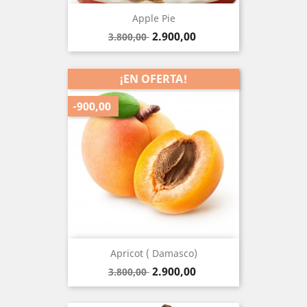
Apple Pie
Precio
Precio
2.900,00
3.800,00
base
¡EN OFERTA!
-900,00
Apricot ( Damasco)
Precio
Precio
2.900,00
3.800,00
base