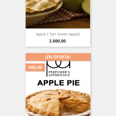
Apple ( Tart Green Apple)
Precio
3.800,00
¡EN OFERTA!
-900,00