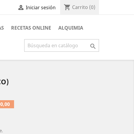
shopping_cart

Carrito
(0)
Iniciar sesión
AS
RECETAS ONLINE
ALQUIMIA

CO)
0,00
e.