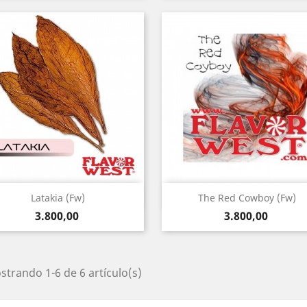
Vista rápida
Vista rápida


Latakia (Fw)
The Red Cowboy (fw)
Precio
Precio
3.800,00
3.800,00
trando 1-6 de 6 artículo(s)