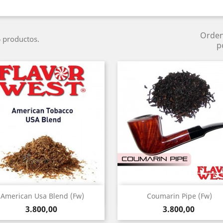
Orde
 productos.
p
Vista rápida
Vista rápida


American Usa Blend (Fw)
Coumarin Pipe (Fw)
Precio
Precio
3.800,00
3.800,00