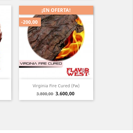
¡EN OFERTA!
-200,00
Vista rápida

Virginia Fire Cured (Fw)
Precio
Precio
3.600,00
3.800,00
base