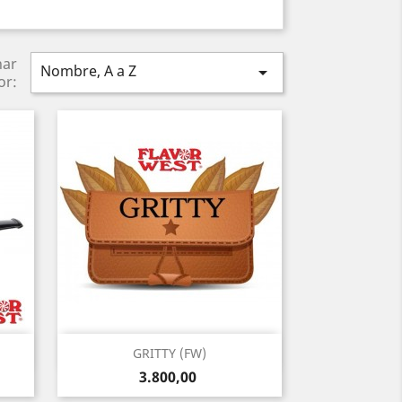
nar
Nombre, A a Z

or:
Vista rápida

GRITTY (FW)
Precio
3.800,00