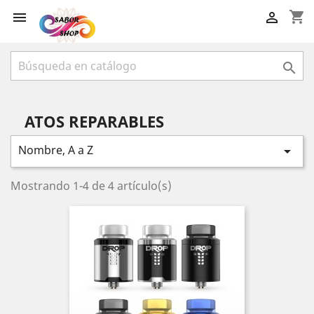
shopping_cart



ATOS REPARABLES
Nombre, A a Z

Mostrando 1-4 de 4 artículo(s)