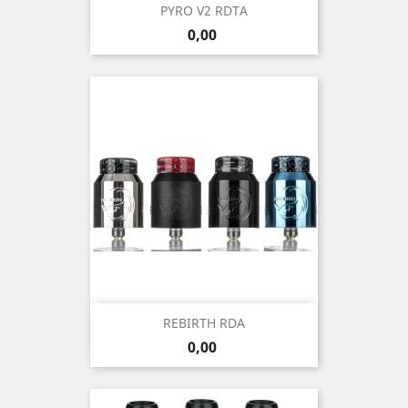
PYRO V2 RDTA
Precio
0,00
REBIRTH RDA
Precio
0,00