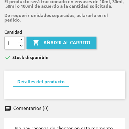
El producto será fraccionado en envases de 10ml, 30ml,
50ml o 100ml de acuerdo a la cantidad solicitada.
De requerir unidades separadas, aclararlo en el
pedido.
Cantidad

AÑADIR AL CARRITO

Stock disponible
Detalles del producto
Comentarios (0)
chat
No hay reseñas de clientes en este momento.