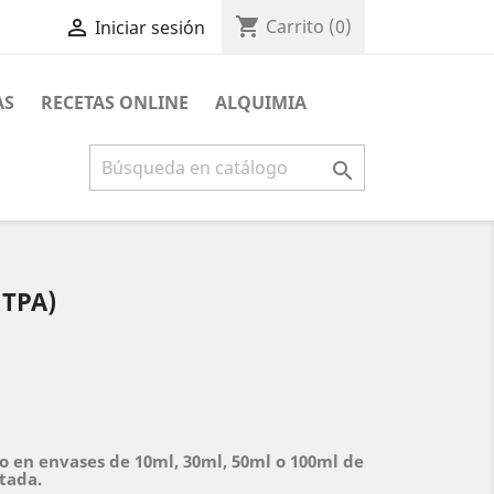
shopping_cart

Carrito
(0)
Iniciar sesión
AS
RECETAS ONLINE
ALQUIMIA

TPA)
o en envases de 10ml, 30ml, 50ml o 100ml de
itada.