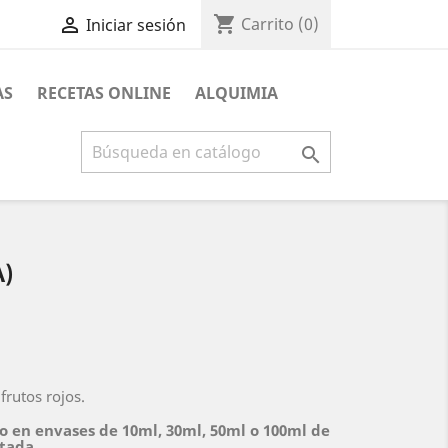
shopping_cart

Carrito
(0)
Iniciar sesión
AS
RECETAS ONLINE
ALQUIMIA

A)
rutos rojos.
o en envases de 10ml, 30ml, 50ml o 100ml de
itada.