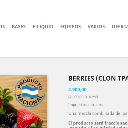
OS
BASES
E-LIQUID
EQUIPOS
VARIOS
OFERT
BERRIES (CLON TP
2.900,00
(2.900,00 X 10ml)
Impuestos incluidos
Una mezcla combinada de los f
El producto será fraccionad
acuerdo a la cantidad solic