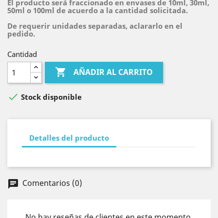
El producto será fraccionado en envases de 10ml, 30ml,
50ml o 100ml de acuerdo a la cantidad solicitada.
De requerir unidades separadas, aclararlo en el
pedido.
Cantidad

AÑADIR AL CARRITO

Stock disponible
Detalles del producto
Comentarios (0)
chat
No hay reseñas de clientes en este momento.