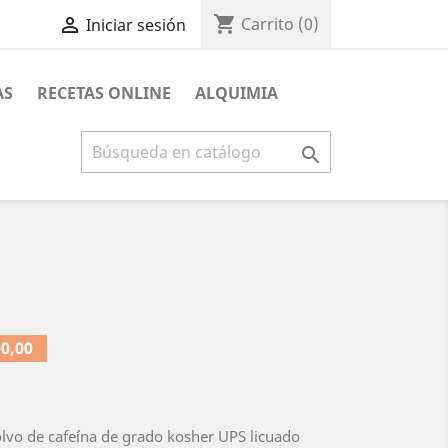
shopping_cart

Carrito
(0)
Iniciar sesión
AS
RECETAS ONLINE
ALQUIMIA

0,00
lvo de cafeína de grado kosher UPS licuado