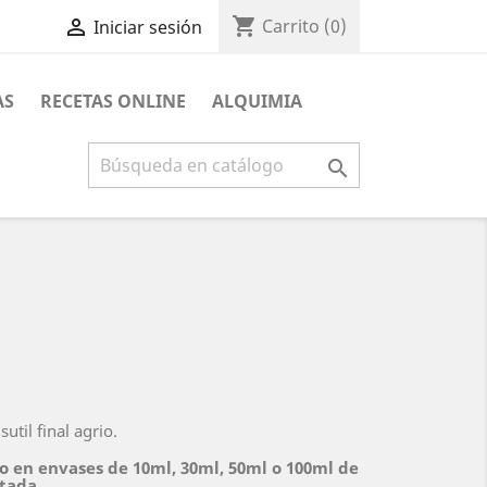
shopping_cart

Carrito
(0)
Iniciar sesión
AS
RECETAS ONLINE
ALQUIMIA

util final agrio.
o en envases de 10ml, 30ml, 50ml o 100ml de
itada.