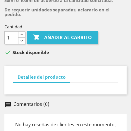
50ml o 100ml de acuerdo a la cantidad solicitada.
De requerir unidades separadas, aclararlo en el
pedido.
Cantidad

AÑADIR AL CARRITO

Stock disponible
Detalles del producto
Comentarios (0)
chat
No hay reseñas de clientes en este momento.